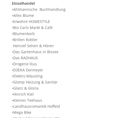
Einzelhandel
•Ahlmannsche Buchhandlung
•Alles Blume
•b!wohnt HOMESTYLE
•Bio Carls Markt & Café
•Blumenkorb
•Brillen Rottler
Heinzel Sehen & Hören
•Das Gartenhaus in Bissee
•Das RADHAUS
•Drogerie Ilius
•EDEKA Dormeyer
•Elektro Mäusling
•Glomp Heizung & Sanitär
•Glanz & Gloria
•Hinrich Kiel
•Kleines Teehaus
•Landhausromantik Hoffeld
•Mega Bike