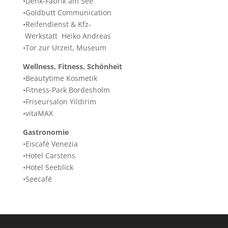
•Denk-Fabrik am See
•Goldbutt Communication
•Reifendienst & Kfz-
Werkstatt Heiko Andreas
•Tor zur Urzeit, Museum
Wellness, Fitness, Schönheit
•Beautytime Kosmetik
•Fitness-Park Bordesholm
•Friseursalon Yildirim
•vitaMAX
Gastronomie
•Eiscafé Venezia
•Hotel Carstens
•Hotel Seeblick
•Seecafé